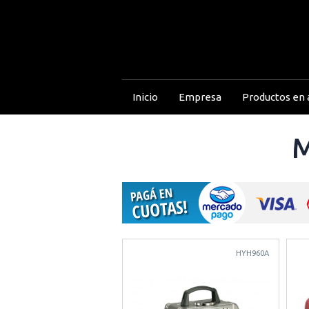
Inicio
Empresa
Productos en a
M
HYH960A