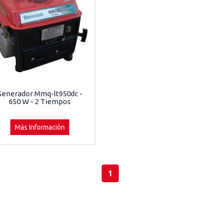
Generador Mmq-lt950dc -
650 W - 2 Tiempos
Más Información
1