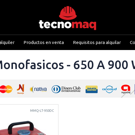
lquiler
Productos en venta
Requisitos para alquilar
Co
onofasicos - 650 A 900
MMQ-LT-950DC