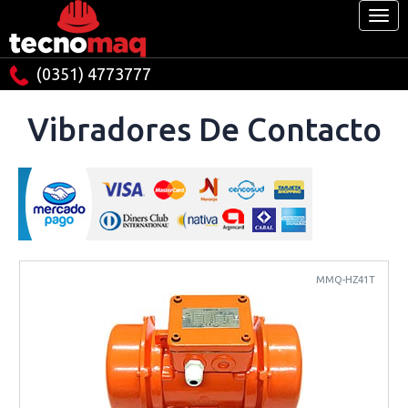
(0351) 4773777
Vibradores De Contacto
MMQ-HZ41T