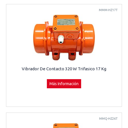
MMM-HZ17T
Vibrador De Contacto 320 W Trifasico 17 Kg
Más Información
MMQ-HZ26T