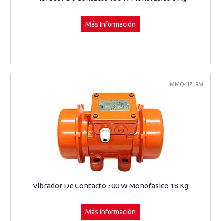
Más Información
MMQ-HZ18M
Vibrador De Contacto 300 W Monofasico 18 Kg
Más Información