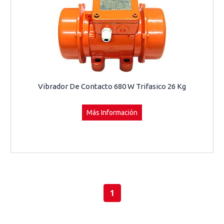
Vibrador De Contacto 680 W Trifasico 26 Kg
Más Información
1